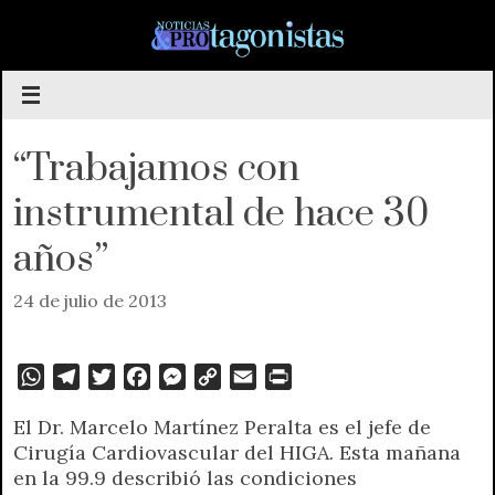
Saltar
al
contenido
“Trabajamos con
instrumental de hace 30
años”
24 de julio de 2013
W
T
T
F
M
C
E
P
h
e
w
a
e
o
m
r
El Dr. Marcelo Martínez Peralta es el jefe de
a
l
i
c
s
p
a
i
Cirugía Cardiovascular del HIGA. Esta mañana
t
e
t
e
s
y
i
n
en la 99.9 describió las condiciones
s
g
t
b
e
L
l
t