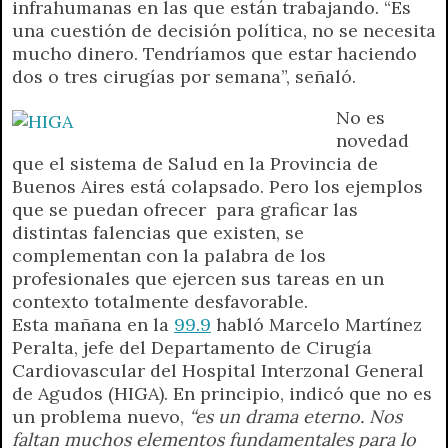
infrahumanas en las que están trabajando. “Es
A
r
e
o
n
i
F
una cuestión de decisión política, no se necesita
p
a
r
o
g
n
r
mucho dinero. Tendríamos que estar haciendo
p
m
k
e
k
i
dos o tres cirugías por semana”, señaló.
r
e
n
No es
d
novedad
l
que el sistema de Salud en la Provincia de
y
Buenos Aires está colapsado. Pero los ejemplos
que se puedan ofrecer para graficar las
distintas falencias que existen, se
complementan con la palabra de los
profesionales que ejercen sus tareas en un
contexto totalmente desfavorable.
Esta mañana en la
99.9
habló Marcelo Martínez
Peralta, jefe del Departamento de Cirugía
Cardiovascular del Hospital Interzonal General
de Agudos (HIGA). En principio, indicó que no es
un problema nuevo,
“es un drama eterno. Nos
faltan muchos elementos fundamentales para lo