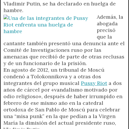
Vladimir Putin, se ha declarado en huelga de
p
m
k
e
k
i
hambre.
r
e
Además, la
n
abogada
d
precisó
l
que la
y
cantante también presentó una denuncia ante el
Comité de Investigaciones ruso por las
amenazas que recibió de parte de otras reclusas
y de un funcionario de la prisión.
En agosto de 2012, un tribunal de Moscú
condenó a Tolokonnikova y a otras dos
integrantes del grupo musical
Pussy Riot
a dos
años de cárcel por «vandalismo motivado por
odio religioso», después de haber irrumpido en
febrero de ese mismo año en la catedral
ortodoxa de San Pablo de Moscú para celebrar
una “misa punk” en la que pedían a la Virgen
María la dimisión del actual presidente ruso,