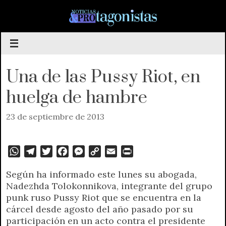
Saltar
al
contenido
Una de las Pussy Riot, en
huelga de hambre
23 de septiembre de 2013
W
T
T
F
M
C
E
P
h
e
w
a
e
o
m
r
Según ha informado este lunes su abogada,
a
l
i
c
s
p
a
i
Nadezhda Tolokonnikova, integrante del grupo
t
e
t
e
s
y
i
n
punk ruso Pussy Riot que se encuentra en la
s
g
t
b
e
L
l
t
cárcel desde agosto del año pasado por su
A
r
e
o
n
i
F
participación en un acto contra el presidente
p
a
r
o
g
n
r