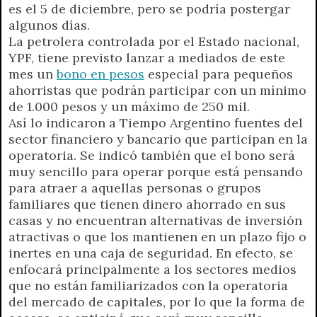
es el 5 de diciembre, pero se podría postergar
p
m
k
e
k
i
algunos días.
r
e
La petrolera controlada por el Estado nacional,
n
YPF, tiene previsto lanzar a mediados de este
d
mes un
bono en pesos
especial para pequeños
l
ahorristas que podrán participar con un mínimo
y
de 1.000 pesos y un máximo de 250 mil.
Así lo indicaron a Tiempo Argentino fuentes del
sector financiero y bancario que participan en la
operatoria. Se indicó también que el bono será
muy sencillo para operar porque está pensando
para atraer a aquellas personas o grupos
familiares que tienen dinero ahorrado en sus
casas y no encuentran alternativas de inversión
atractivas o que los mantienen en un plazo fijo o
inertes en una caja de seguridad. En efecto, se
enfocará principalmente a los sectores medios
que no están familiarizados con la operatoria
del mercado de capitales, por lo que la forma de