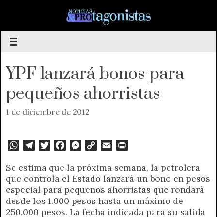
Saltar
al
contenido
YPF lanzará bonos para
pequeños ahorristas
1 de diciembre de 2012
W
T
T
F
M
C
E
P
h
e
w
a
e
o
m
r
Se estima que la próxima semana, la petrolera
a
l
i
c
s
p
a
i
que controla el Estado lanzará un bono en pesos
t
e
t
e
s
y
i
n
especial para pequeños ahorristas que rondará
s
g
t
b
e
L
l
t
desde los 1.000 pesos hasta un máximo de
A
r
e
o
n
i
F
250.000 pesos. La fecha indicada para su salida
p
a
r
o
g
n
r