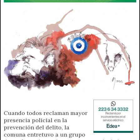
r
e
n
d
l
y
Cuando todos reclaman mayor
presencia policial en la
prevención del delito, la
comuna entretuvo a un grupo