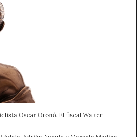
clista Oscar Oronó. El fiscal Walter
lo Lódola, Adrián Angulo y Marcelo Madina—