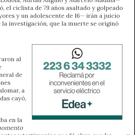
 el ciclista de 79 años asaltado y golpeado
yores y un adolescente de 16— irán a juicio
 la investigación, que la muerte se originó
raron al
e
neral de
ones
alomar, a
idas cayó,
ba en la
momento