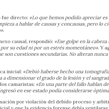
 fue directo:
«Lo que hemos podido apreciar es 
mpieza a hablar de causas y concausas, pero lo ci
o»
.
l nexo causal, respondió:
«Ese golpe en la cabeza
no por su edad ni por un estrés momentáneo»
. Y 
 son cuestiones secundarias. No alteran nunca e
ca inicial:
«Debió haberse hecho una tomografí
za a dimensionar el grado de la lesión y el sangr
 los camaristas:
«En una parte del fallo hablan de
ingresó en ese estado podía considerarse óptima
sación por violación del debido proceso y arbit
ial y que la evidencia forense debía ventilarse 