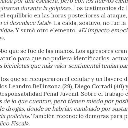
a caída por una escalera, pero con los nuevos ele
iginaron durante la golpiza»
. Los testimonios de 
l equilibrio en las horas posteriores al ataque
el desenlace fatal»
. La caída, sostuvo, no fue l
aída»
. Y sumó otro elemento:
«El impacto emocio
o»
.
robo que se fue de las manos. Los agresores era
tarlo para que no pudiera identificarlos: actu
 bicicletas que más valor sentimental tenían par
los que se recuperaron el celular y un llavero 
os Leandro Bellinzona (29), Diego Cortadi (40) y
esponsabilidad Penal Juvenil. Sobre el trabajo 
 de lo que cuentan, pero tienen miedo por posib
 de drogas, donde se habrían cambiado por sustan
a policial»
. También reconoció demoras para pe
lico Fiscal»
.