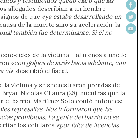
mentos y testimonios quedó claro que las
los allegados describían a un hombre
, signos de que
«ya estaba desarrollando un
a causa de la muerte sino su aceleración: la
nal también fue determinante. Si él no
n conocidos de la víctima —al menos a uno lo
aron
«con golpes de atrás hacia adelante, con
a él»
, describió el fiscal.
de la víctima y se secuestraron prendas de
 Bryan Nicolás Chaura (28), mientras que la
en el barrio, Martínez Soto contó entonces:
les represalias. Nos informaron que las
cias prohibidas. La gente del barrio no se
ritar los celulares
«por falta de licencias