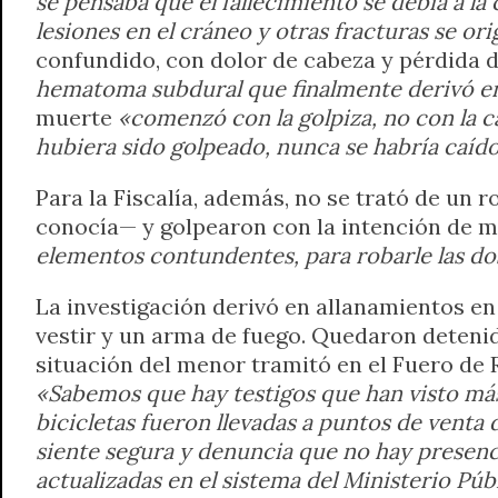
se pensaba que el fallecimiento se debía a l
lesiones en el cráneo y otras fracturas se or
confundido, con dolor de cabeza y pérdida de
hematoma subdural que finalmente derivó en 
muerte
«comenzó con la golpiza, no con la c
hubiera sido golpeado, nunca se habría caíd
Para la Fiscalía, además, no se trató de un 
conocía— y golpearon con la intención de ma
elementos contundentes, para robarle las dos
La investigación derivó en allanamientos en 
vestir y un arma de fuego. Quedaron detenid
situación del menor tramitó en el Fuero de R
«Sabemos que hay testigos que han visto más
bicicletas fueron llevadas a puntos de venta
siente segura y denuncia que no hay presenci
actualizadas en el sistema del Ministerio Púb