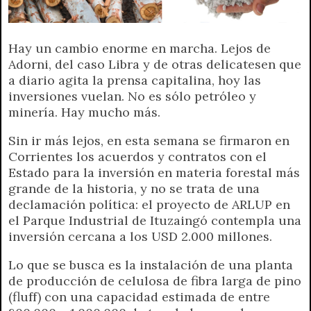
p
m
k
e
k
i
r
e
Hay un cambio enorme en marcha. Lejos de
n
Adorni, del caso Libra y de otras delicatesen que
d
a diario agita la prensa capitalina, hoy las
l
inversiones vuelan. No es sólo petróleo y
y
minería. Hay mucho más.
Sin ir más lejos, en esta semana se firmaron en
Corrientes los acuerdos y contratos con el
Estado para la inversión en materia forestal más
grande de la historia, y no se trata de una
declamación política: el proyecto de ARLUP en
el Parque Industrial de Ituzaingó contempla una
inversión cercana a los USD 2.000 millones.
Lo que se busca es la instalación de una planta
de producción de celulosa de fibra larga de pino
(fluff) con una capacidad estimada de entre