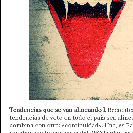
A
r
e
o
n
i
F
p
a
r
o
g
n
r
p
m
k
e
k
i
r
e
n
d
l
y
Tendencias que se van alineando I.
Reciente
tendencias de voto en todo el país sea alin
combina con otra: «continuidad». Una, es Pa
reunión con intendentes del PRO le plantear