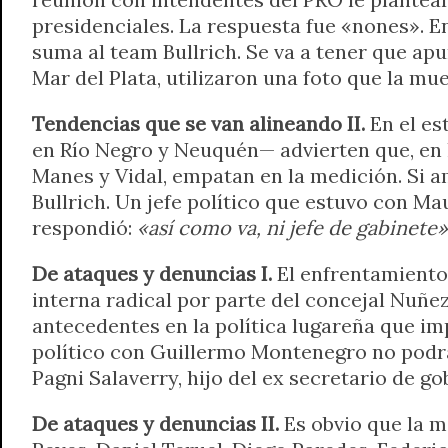
presidenciales. La respuesta fue «nones». En
suma al team Bullrich. Se va a tener que apu
Mar del Plata, utilizaron una foto que la mu
Tendencias que se van alineando II.
En el es
en Río Negro y Neuquén— advierten que, en la
Manes y Vidal, empatan en la medición. Si am
Bullrich. Un jefe político que estuvo con Ma
respondió:
«así como va, ni jefe de gabinete»
De ataques y denuncias I.
El enfrentamiento 
interna radical por parte del concejal Nuñe
antecedentes en la política lugareña que im
político con Guillermo Montenegro no podrán
Pagni Salaverry, hijo del ex secretario de g
De ataques y denuncias II.
Es obvio que la 