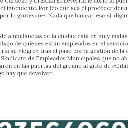
o Cardozo y Cristian Echeverria le abrió la puer
s del intendente. Por feo que sea el proceder de
a por lo grotesco—. Nada que bancar, eso sí, dig
 de ambulancias de la ciudad está en muy malas 
abajo de quienes están empleados en el servicio
 su «logro» tras el paso por la gestión de la cual
 Sindicato de Empleados Municipales que no abo
n en las puertas del gremio al grito de «Gilardi
go hay que devolver.