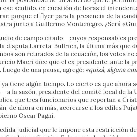
 ese sentido, en cuestión de horas el intendente
rar, porque el flyer para la presencia de la can
estra junto a Guillermo Montenegro. ¿Será «Guil
tudio de campo citado —cuyos responsables pred
 disputa Larreta-Bullrich, la última más que du
bos son retirados de la ecuación, los votos no s
uricio Macri dice que el ex presidente, ante la 
. Luego de una pausa, agregó:
«quizá, alguna em
ya tiene algún tiempo. Lo cierto es que ahora s
z —a la sazón, presidente del comité local de l
plica que tres funcionarios que reportan a Cris
, de ahora en más, acercarse a los ediles Pujat
obierno Oscar Pagni.
medida judicial que le impone esta restricción 