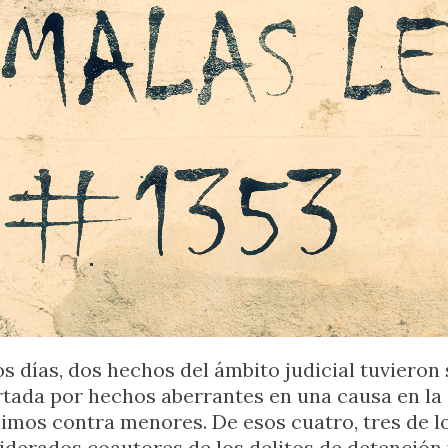
s días, dos hechos del ámbito judicial tuvieron 
artada por hechos aberrantes en una causa en l
mos contra menores. De esos cuatro, tres de los
erados coautores de los delitos de detención f