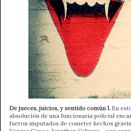
A
r
e
o
n
i
F
p
a
r
o
g
n
r
p
m
k
e
k
i
r
e
n
d
l
y
De jueces, juicios, y sentido común I.
En esto
absolución de una funcionaria policial enc
fueron imputados de cometer hechos gravísi
Vanesa Cano y Jonathan Cabrera— son consid