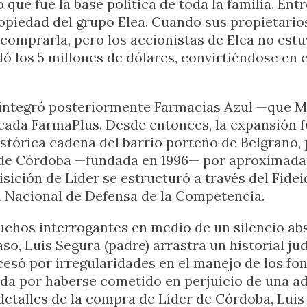
 que fue la base política de toda la familia. En
piedad del grupo Elea. Cuando sus propietarios
comprarla, pero los accionistas de Elea no est
ó los 5 millones de dólares, convirtiéndose en 
ntegró posteriormente Farmacias Azul —que Ma
cada FarmaPlus. Desde entonces, la expansión f
stórica cadena del barrio porteño de Belgrano,
de Córdoba —fundada en 1996— por aproximadame
uisición de Líder se estructuró a través del Fid
n Nacional de Defensa de la Competencia.
chos interrogantes en medio de un silencio abs
so, Luis Segura (padre) arrastra un historial judi
ocesó por irregularidades en el manejo de los fo
da por haberse cometido en perjuicio de una ad
detalles de la compra de Líder de Córdoba, Lui