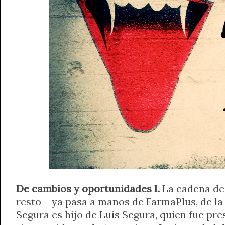
A
r
e
o
n
i
F
p
a
r
o
g
n
r
p
m
k
e
k
i
r
e
n
d
l
y
De cambios y oportunidades I.
La cadena de 
resto— ya pasa a manos de FarmaPlus, de la
Segura es hijo de Luis Segura, quien fue pres