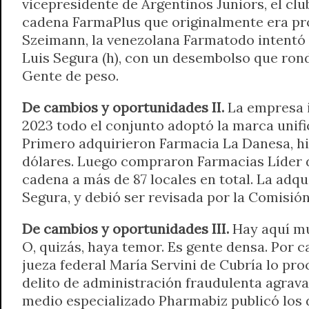
vicepresidente de Argentinos Juniors, el club
cadena FarmaPlus que originalmente era pro
Szeimann, la venezolana Farmatodo intentó 
Luis Segura (h), con un desembolso que rond
Gente de peso.
De cambios y oportunidades II.
La empresa i
2023 todo el conjunto adoptó la marca unifi
Primero adquirieron Farmacia La Danesa, hi
dólares. Luego compraron Farmacias Líder 
cadena a más de 87 locales en total. La adq
Segura, y debió ser revisada por la Comisió
De cambios y oportunidades III.
Hay aquí mu
O, quizás, haya temor. Es gente densa. Por ca
jueza federal María Servini de Cubría lo pr
delito de administración fraudulenta agrava
medio especializado Pharmabiz publicó los 