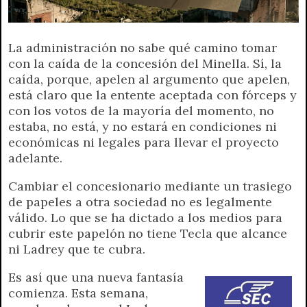
p
m
k
e
k
i
r
e
La administración no sabe qué camino tomar
n
con la caída de la concesión del Minella. Sí, la
d
caída, porque, apelen al argumento que apelen,
l
está claro que la entente aceptada con fórceps y
y
con los votos de la mayoría del momento, no
estaba, no está, y no estará en condiciones ni
económicas ni legales para llevar el proyecto
adelante.
Cambiar el concesionario mediante un trasiego
de papeles a otra sociedad no es legalmente
válido. Lo que se ha dictado a los medios para
cubrir este papelón no tiene Tecla que alcance
ni Ladrey que te cubra.
Es así que una nueva fantasía
comienza. Esta semana,