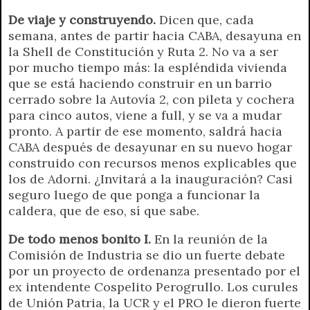
r
e
De viaje y construyendo.
Dicen que, cada
n
semana, antes de partir hacia CABA, desayuna en
d
la Shell de Constitución y Ruta 2. No va a ser
l
por mucho tiempo más: la espléndida vivienda
y
que se está haciendo construir en un barrio
cerrado sobre la Autovía 2, con pileta y cochera
para cinco autos, viene a full, y se va a mudar
pronto. A partir de ese momento, saldrá hacia
CABA después de desayunar en su nuevo hogar
construido con recursos menos explicables que
los de Adorni. ¿Invitará a la inauguración? Casi
seguro luego de que ponga a funcionar la
caldera, que de eso, sí que sabe.
De todo menos bonito I.
En la reunión de la
Comisión de Industria se dio un fuerte debate
por un proyecto de ordenanza presentado por el
ex intendente Cospelito Perogrullo. Los curules
de Unión Patria, la UCR y el PRO le dieron fuerte