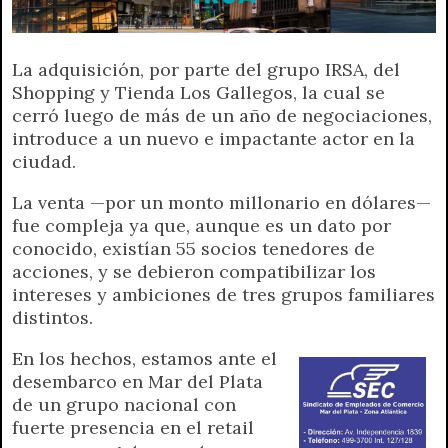
p
m
k
e
k
i
r
e
La adquisición, por parte del grupo IRSA, del
n
Shopping y Tienda Los Gallegos, la cual se
d
cerró luego de más de un año de negociaciones,
l
introduce a un nuevo e impactante actor en la
y
ciudad.
La venta —por un monto millonario en dólares—
fue compleja ya que, aunque es un dato por
conocido, existían 55 socios tenedores de
acciones, y se debieron compatibilizar los
intereses y ambiciones de tres grupos familiares
distintos.
En los hechos, estamos ante el
desembarco en Mar del Plata
de un grupo nacional con
fuerte presencia en el retail