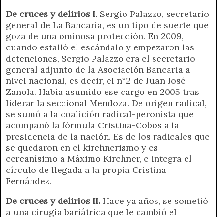
r
e
De cruces y delirios I.
Sergio Palazzo, secretario
n
general de La Bancaria, es un tipo de suerte que
d
goza de una ominosa protección. En 2009,
l
cuando estalló el escándalo y empezaron las
y
detenciones, Sergio Palazzo era el secretario
general adjunto de la Asociación Bancaria a
nivel nacional, es decir, el nº2 de Juan José
Zanola. Había asumido ese cargo en 2005 tras
liderar la seccional Mendoza. De origen radical,
se sumó a la coalición radical-peronista que
acompañó la fórmula Cristina-Cobos a la
presidencia de la nación. Es de los radicales que
se quedaron en el kirchnerismo y es
cercanísimo a Máximo Kirchner, e integra el
círculo de llegada a la propia Cristina
Fernández.
De cruces y delirios II.
Hace ya años, se sometió
a una cirugía bariátrica que le cambió el