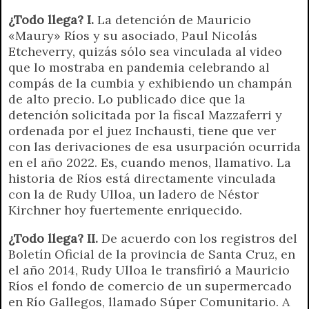
r
e
¿Todo llega? I.
La detención de Mauricio
n
«Maury» Ríos y su asociado, Paul Nicolás
d
Etcheverry, quizás sólo sea vinculada al video
l
que lo mostraba en pandemia celebrando al
y
compás de la cumbia y exhibiendo un champán
de alto precio. Lo publicado dice que la
detención solicitada por la fiscal Mazzaferri y
ordenada por el juez Inchausti, tiene que ver
con las derivaciones de esa usurpación ocurrida
en el año 2022. Es, cuando menos, llamativo. La
historia de Ríos está directamente vinculada
con la de Rudy Ulloa, un ladero de Néstor
Kirchner hoy fuertemente enriquecido.
¿Todo llega? II.
De acuerdo con los registros del
Boletín Oficial de la provincia de Santa Cruz, en
el año 2014, Rudy Ulloa le transfirió a Mauricio
Ríos el fondo de comercio de un supermercado
en Río Gallegos, llamado Súper Comunitario. A