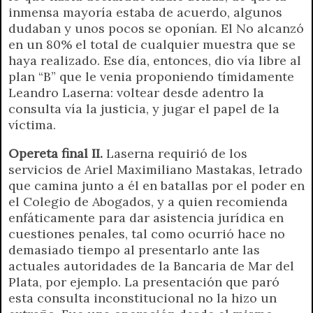
r
e
inmensa mayoría estaba de acuerdo, algunos
n
dudaban y unos pocos se oponían. El No alcanzó
d
en un 80% el total de cualquier muestra que se
l
haya realizado. Ese día, entonces, dio vía libre al
y
plan “B” que le venia proponiendo tímidamente
Leandro Laserna: voltear desde adentro la
consulta vía la justicia, y jugar el papel de la
víctima.
Opereta final II.
Laserna requirió de los
servicios de Ariel Maximiliano Mastakas, letrado
que camina junto a él en batallas por el poder en
el Colegio de Abogados, y a quien recomienda
enfáticamente para dar asistencia jurídica en
cuestiones penales, tal como ocurrió hace no
demasiado tiempo al presentarlo ante las
actuales autoridades de la Bancaria de Mar del
Plata, por ejemplo. La presentación que paró
esta consulta inconstitucional no la hizo un