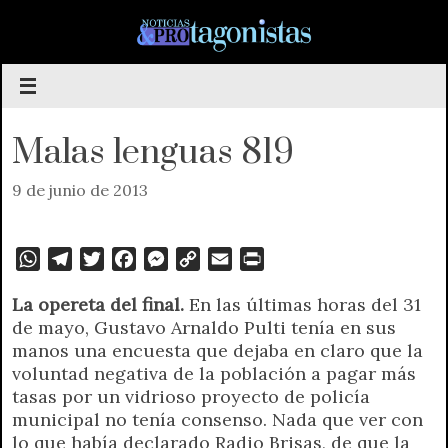
Saltar
al
contenido
Malas lenguas 819
9 de junio de 2013
W
T
T
F
M
C
E
P
h
e
w
a
e
o
m
r
La opereta del final.
En las últimas horas del 31
a
l
i
c
s
p
a
i
de mayo, Gustavo Arnaldo Pulti tenía en sus
t
e
t
e
s
y
i
n
manos una encuesta que dejaba en claro que la
s
g
t
b
e
L
l
t
voluntad negativa de la población a pagar más
A
r
e
o
n
i
F
tasas por un vidrioso proyecto de policía
p
a
r
o
g
n
r
municipal no tenía consenso. Nada que ver con
p
m
k
e
k
i
lo que había declarado Radio Brisas, de que la