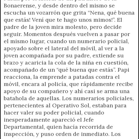
r
e
Bonaerense, y desde dentro del mismo se
n
escucha un vozarrón que grita “Nena, qué buena
d
que estás! Vení que te hago unos mimos!”. El
l
padre de la joven mira molesto, pero decide
y
seguir. Momentos después vuelven a pasar por
el mismo lugar, cuando un numerario policial,
apoyado sobre el lateral del móvil, al ver a la
joven acompañada por su padre, extiende su
brazo y acaricia la cola de la niña en cuestión,
acompañado de un “qué buena que estás”. Papi
reacciona, la emprende a patadas contra el
móvil, encara al policía, que rápidamente recibe
apoyo de su compañero y ahí casi se arma una
batahola de aquellas. Los numerarios policiales,
pertenecientes al Operativo Sol, estaban para
hacer valer su poder policial, cuando
inesperadamente apareció el Jefe
Departamental, quien hacía recorrida de
inspección, y puso orden de inmediato. Los