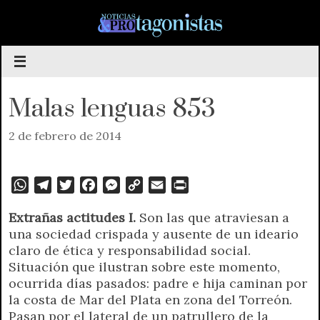
Saltar
al
contenido
Malas lenguas 853
2 de febrero de 2014
W
T
T
F
M
C
E
P
h
e
w
a
e
o
m
r
Extrañas actitudes I.
Son las que atraviesan a
a
l
i
c
s
p
a
i
una sociedad crispada y ausente de un ideario
t
e
t
e
s
y
i
n
claro de ética y responsabilidad social.
s
g
t
b
e
L
l
t
Situación que ilustran sobre este momento,
A
r
e
o
n
i
F
ocurrida días pasados: padre e hija caminan por
p
a
r
o
g
n
r
la costa de Mar del Plata en zona del Torreón.
p
m
k
e
k
i
Pasan por el lateral de un patrullero de la