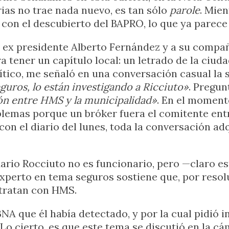
rias no trae nada nuevo, es tan sólo
parole
. Mien
 con el descubierto del BAPRO, lo que ya parece
al ex presidente Alberto Fernández y a su compa
ra tener un capítulo local: un letrado de la ciuda
olítico, me señaló en una conversación casual la
guros, lo están investigando a Ricciuto»
. Pregun
ón entre HMS y la municipalidad»
. En el moment
blemas porque un bróker fuera el comitente ent
on el diario del lunes, toda la conversación ad
Mario Rocciuto no es funcionario, pero —claro e
xperto en tema seguros sostiene que, por resol
ntratan con HMS.
NA que él había detectado, y por la cual pidió 
 Lo cierto, es que este tema se discutió en la 