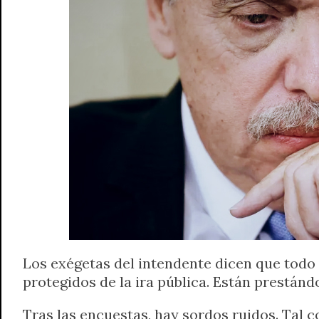
A
r
e
o
n
i
F
p
a
r
o
g
n
r
p
m
k
e
k
i
r
e
n
d
l
y
Los exégetas del intendente dicen que todo e
protegidos de la ira pública. Están prestán
Tras las encuestas, hay sordos ruidos. Tal c