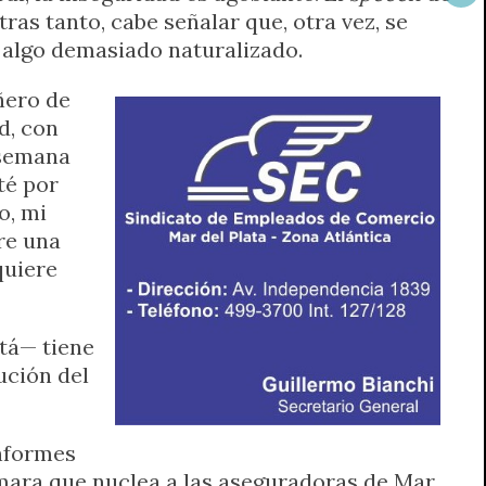
tras tanto, cabe señalar que, otra vez, se
 algo demasiado naturalizado.
ñero de
d, con
 semana
té por
o, mi
re una
quiere
stá— tiene
ución del
informes
cámara que nuclea a las aseguradoras de Mar