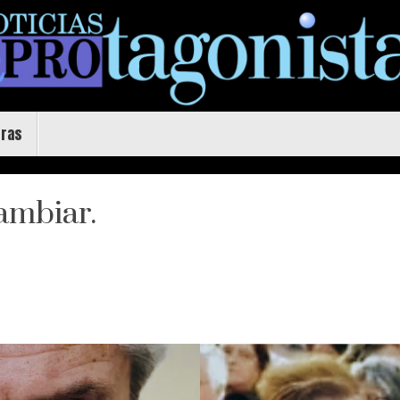
uras
cambiar.