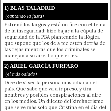
r
e
n
1) BLAS TALADRID
d
(cantando la justa)
l
Estrenó los largos y está on fire con el tema
y
de la inseguridad: hizo bajar a la cúpula de
seguridad de la PBA planteando la ilógica
que supone que los de a pie estén detrás de
las rejas mientras que los criminales se
manejan a su aire. Lo que es, es.
2) ARIEL GARCÍA FURFARO
(el más odiado)
Dice de sí ser la persona más odiada del
país. Que sabe que va a ir preso, y tira
nombres y posibles conspiraciones al aire
en los medios. Un dilecto del kirchnerismo
que se ve más solo que Cristina en el día del