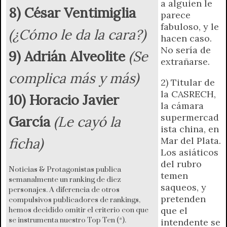
a alguien le
8) César Ventimiglia
parece
fabuloso, y le
(¿Cómo le da la cara?)
hacen caso.
No sería de
9) Adrián Alveolite
(Se
extrañarse.
complica más y más)
2) Titular de
la CASRECH,
10) Horacio Javier
la cámara
supermercad
García
(Le cayó la
ista china, en
ficha)
Mar del Plata.
Los asiáticos
del rubro
Noticias & Protagonistas publica
temen
semanalmente un ranking de diez
saqueos, y
personajes. A diferencia de otros
pretenden
compulsivos publicadores de rankings,
que el
hemos decidido omitir el criterio con que
se instrumenta nuestro Top Ten (*).
intendente se