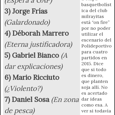
r
e
basquetbolíst
n
3) Jorge Frías
ica del club
d
milrayitas
l
(Galardonado)
está “on fire”
y
por no poder
4) Déborah Marrero
utilizar el
escenario del
(Eterna justificadora)
Polideportivo
para cuatro
5) Gabriel Bianco
(A
partidos en
2015. Dice
dar explicaciones)
que si todo
es dinero,
6) Mario Ricciuto
que planten
(¿Violento?)
soja allí. No
es acertado
7) Daniel Sosa
(En zona
dar ideas
como esa. A
de pesca)
ver si todavía