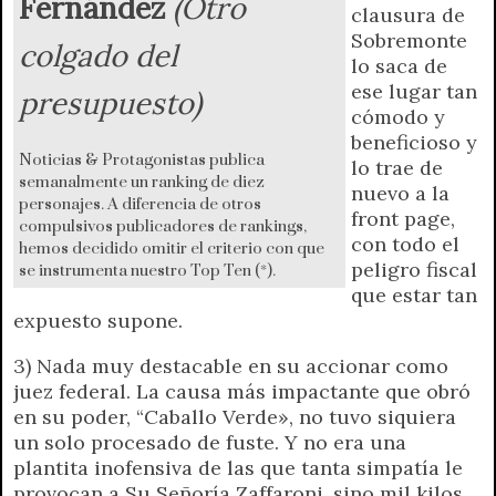
Fernández
(Otro
clausura de
Sobremonte
colgado del
lo saca de
ese lugar tan
presupuesto)
cómodo y
beneficioso y
Noticias & Protagonistas publica
lo trae de
semanalmente un ranking de diez
nuevo a la
personajes. A diferencia de otros
front page,
compulsivos publicadores de rankings,
con todo el
hemos decidido omitir el criterio con que
peligro fiscal
se instrumenta nuestro Top Ten (*).
que estar tan
expuesto supone.
3) Nada muy destacable en su accionar como
juez federal. La causa más impactante que obró
en su poder, “Caballo Verde», no tuvo siquiera
un solo procesado de fuste. Y no era una
plantita inofensiva de las que tanta simpatía le
provocan a Su Señoría Zaffaroni, sino mil kilos