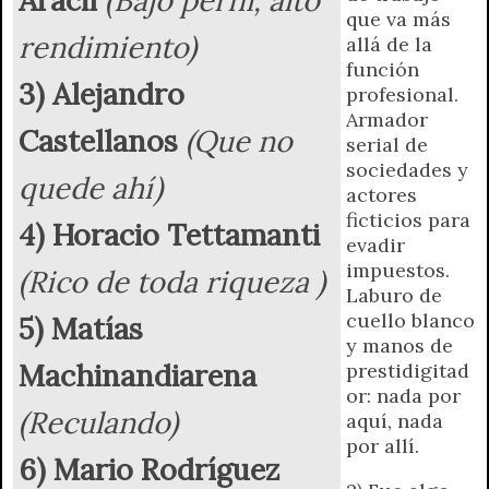
r
e
que va más
n
rendimiento)
allá de la
d
función
l
3) Alejandro
profesional.
y
Armador
Castellanos
(Que no
serial de
sociedades y
quede ahí)
actores
ficticios para
4) Horacio Tettamanti
evadir
impuestos.
(Rico de toda riqueza )
Laburo de
cuello blanco
5) Matías
y manos de
Machinandiarena
prestidigitad
or: nada por
(Reculando)
aquí, nada
por allí.
6) Mario Rodríguez