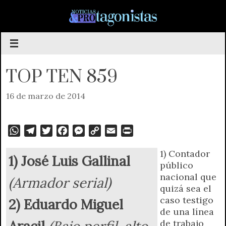
Saltar
al
contenido
TOP TEN 859
16 de marzo de 2014
W
T
T
F
M
C
E
P
h
e
w
a
e
o
m
r
1) Contador
a
l
i
c
s
p
a
i
1) José Luis Gallinal
público
t
e
t
e
s
y
i
n
nacional que
(Armador serial)
s
g
t
b
e
L
l
t
quizá sea el
A
r
e
o
n
i
F
caso testigo
2) Eduardo Miguel
p
a
r
o
g
n
r
de una línea
p
m
k
e
k
i
Aracil
(Bajo perfil, alto
de trabajo