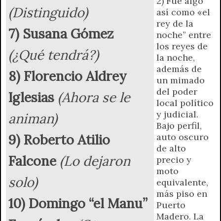
2) Fue algo
(Distinguido)
así como «el
rey de la
7) Susana Gómez
noche” entre
los reyes de
(¿Qué tendrá?)
la noche,
además de
8) Florencio Aldrey
un mimado
del poder
Iglesias
(Ahora se le
local político
y judicial.
animan)
Bajo perfil,
9) Roberto Atilio
auto oscuro
de alto
Falcone
(Lo dejaron
precio y
moto
solo)
equivalente,
más piso en
10) Domingo “el Manu”
Puerto
Madero. La