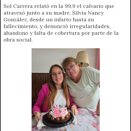
Sol Carrera relató en la 99.9 el calvario que
a
l
i
c
s
p
a
i
atravesó junto a su madre, Silvia Nancy
t
e
t
e
s
y
i
n
González, desde un infarto hasta su
s
g
t
b
e
L
l
t
fallecimiento, y denunció irregularidades,
A
r
e
o
n
i
F
abandono y falta de cobertura por parte de la
p
a
r
o
g
n
r
obra social.
p
m
k
e
k
i
r
e
n
d
l
y