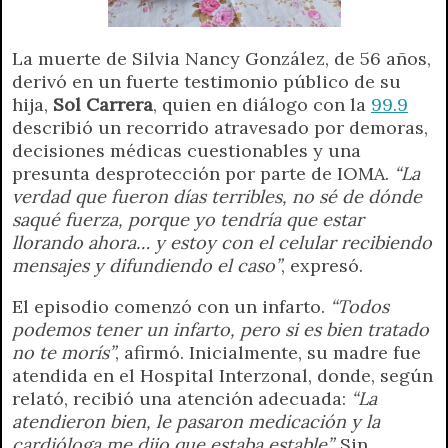
La muerte de Silvia Nancy González, de 56 años,
derivó en un fuerte testimonio público de su
hija,
Sol Carrera
, quien en diálogo con la
99.9
describió un recorrido atravesado por demoras,
decisiones médicas cuestionables y una
presunta desprotección por parte de IOMA.
“La
verdad que fueron días terribles, no sé de dónde
saqué fuerza, porque yo tendría que estar
llorando ahora… y estoy con el celular recibiendo
mensajes y difundiendo el caso”
, expresó.
El episodio comenzó con un infarto.
“Todos
podemos tener un infarto, pero si es bien tratado
no te morís”
, afirmó. Inicialmente, su madre fue
atendida en el Hospital Interzonal, donde, según
relató, recibió una atención adecuada:
“La
atendieron bien, le pasaron medicación y la
cardióloga me dijo que estaba estable”.
Sin