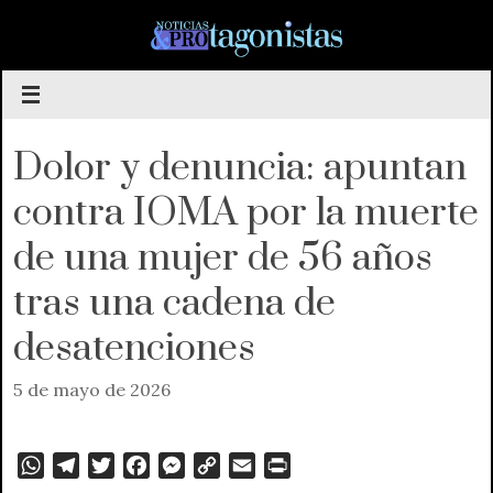
Saltar
al
contenido
Dolor y denuncia: apuntan
contra IOMA por la muerte
de una mujer de 56 años
tras una cadena de
desatenciones
5 de mayo de 2026
W
T
T
F
M
C
E
P
h
e
w
a
e
o
m
r