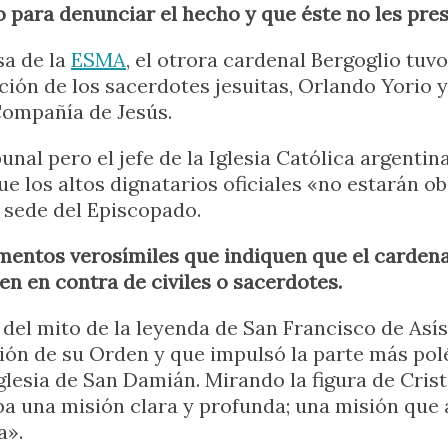
para denunciar el hecho y que éste no les pres
sa de la
ESMA
, el otrora cardenal Bergoglio tuv
ción de los sacerdotes jesuitas, Orlando Yorio y
Compañía de Jesús.
unal pero el jefe de la Iglesia Católica argenti
e los altos dignatarios oficiales «no estarán o
a sede del Episcopado.
mentos verosímiles que indiquen que el carden
en en contra de civiles o sacerdotes.
del mito de la leyenda de San Francisco de Así
ón de su Orden y que impulsó la parte más polé
lesia de San Damián. Mirando la figura de Cristo 
ba una misión clara y profunda; una misión que 
a».