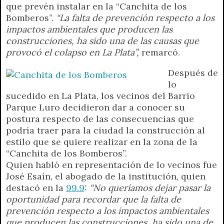
que prevén instalar en la “Canchita de los
p
m
k
e
k
i
Bomberos”.
“La falta de prevención respecto a los
r
e
impactos ambientales que producen las
n
construcciones, ha sido una de las causas que
d
provocó el colapso en La Plata”,
remarcó.
l
y
Después de
lo
sucedido en La Plata, los vecinos del Barrio
Parque Luro decidieron dar a conocer su
postura respecto de las consecuencias que
podría traer para la ciudad la construcción al
estilo que se quiere realizar en la zona de la
“Canchita de los Bomberos”.
Quien habló en representación de lo vecinos fue
José Esaín, el abogado de la institución, quien
destacó en la
99.9
:
“No queríamos dejar pasar la
oportunidad para recordar que la falta de
prevención respecto a los impactos ambientales
que producen las construcciones, ha sido una de