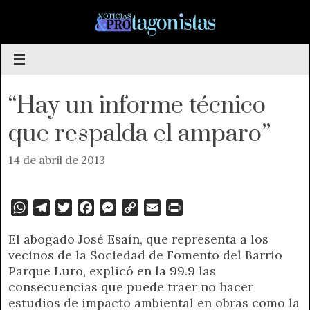
Saltar
al
contenido
“Hay un informe técnico
que respalda el amparo”
14 de abril de 2013
W
T
T
F
M
C
E
P
h
e
w
a
e
o
m
r
El abogado José Esaín, que representa a los
a
l
i
c
s
p
a
i
vecinos de la Sociedad de Fomento del Barrio
t
e
t
e
s
y
i
n
Parque Luro, explicó en la 99.9 las
s
g
t
b
e
L
l
t
consecuencias que puede traer no hacer
A
r
e
o
n
i
F
estudios de impacto ambiental en obras como la
p
a
r
o
g
n
r