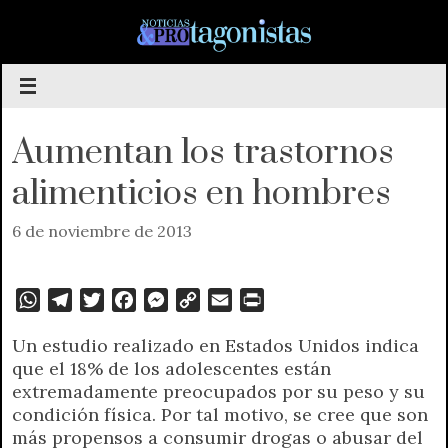
Saltar
al
contenido
Aumentan los trastornos
alimenticios en hombres
6 de noviembre de 2013
W
T
T
F
M
C
E
P
h
e
w
a
e
o
m
r
Un estudio realizado en Estados Unidos indica
a
l
i
c
s
p
a
i
que el 18% de los adolescentes están
t
e
t
e
s
y
i
n
extremadamente preocupados por su peso y su
s
g
t
b
e
L
l
t
condición física. Por tal motivo, se cree que son
A
r
e
o
n
i
F
más propensos a consumir drogas o abusar del
p
a
r
o
g
n
r