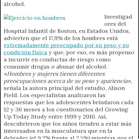
alcohol.
p
m
k
e
k
i
r
e
Investigad
n
ores del
d
Hospital Infantil de Boston, en Estados Unidos,
l
advierten que el 17,9% de los hombres está
y
extremadamente preocupado por su peso y su
condición física
y que, por eso, es más propenso
a incurrir en conductas de riesgo como
consumir drogas o abusar del alcohol.
«Hombres y mujeres tienen diferentes
preocupaciones acerca de su peso y apariencia»,
señala la autora principal del estudio, Alison
Field. Los especialistas analizaron las
respuestas que los adolescentes brindaron cada
12 y 36 meses a los cuestionarios del Growing
Up Today Study entre 1999 y 2010. Así,
descubrieron que los niños tienden a estar más
interesados en la musculatura que en la
delgadez (el 9,2% frente al 2,5%) mientras que el