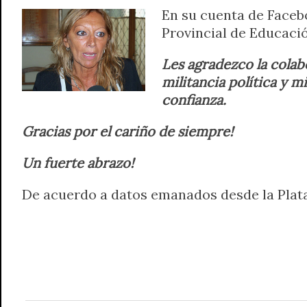
En su cuenta de Faceb
A
r
e
o
n
i
F
Provincial de Educaci
p
a
r
o
g
n
r
p
m
k
e
k
i
Les agradezco la colab
r
e
militancia política y
n
confianza.
d
l
Gracias por el cariño de siempre!
y
Un fuerte abrazo!
De acuerdo a datos emanados desde la Plata,