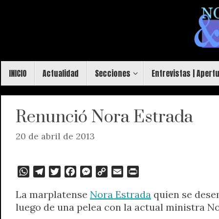
Saltar
al
contenido
Saltar
INICIO
Actualidad
Secciones
Entrevistas | Apert
al
contenido
Renunció Nora Estrada
20 de abril de 2013
W
T
T
F
M
C
E
P
h
e
w
a
e
o
m
r
La marplatense
Nora Estrada
quien se dese
a
l
i
c
s
p
a
i
luego de una pelea con la actual ministra N
t
e
t
e
s
y
i
n
s
g
t
b
e
L
l
t