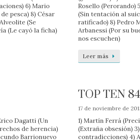
caciones) 6) Mario
Rosello (Perorando) 
 de pesca) 8) César
(Sin tentación al sui
Alveolite (Se
ratificado) 8) Pedro 
a (Le cayó la ficha)
Arbanessi (Por su bu
nos escuchen)
Leer más
TOP TEN 84
17 de noviembre de 201
 Erico Dagatti (Un
1) Martín Ferrá (Pre
rechos de herencia)
(Extraña obsesión) 3
Facundo Barrionuevo
contradicciones) 4) A