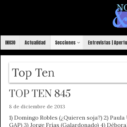
Saltar
al
contenido
Saltar
INICIO
Actualidad
Secciones
Entrevistas | Apert
al
contenido
Top Ten
TOP TEN 845
8 de diciembre de 2013
1) Domingo Robles (¿Quieren soja?) 2) Paula 
GAP) 3) Jorge Frías (Galardonado) 4) Débor