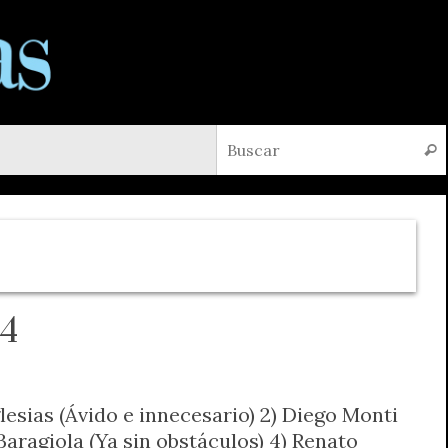
Busc
4
glesias (Ávido e innecesario) 2) Diego Monti
 Baragiola (Ya sin obstáculos) 4) Renato