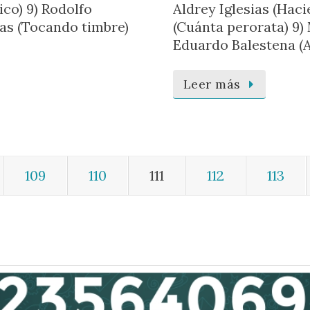
ico) 9) Rodolfo
Aldrey Iglesias (Hac
as (Tocando timbre)
(Cuánta perorata) 9)
Eduardo Balestena (A
Leer más
109
110
111
112
113