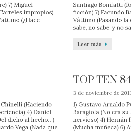
re) 7) Miguel
Santiago Bonifatti (R
Carteles impropios)
ficción) 7) Facundo B
 Vattimo (¿Hace
Váttimo (Pasando la 
sabe, no sabe, y no s
Leer más
TOP TEN 8
3 de noviembre de 201
 Chinelli (Haciendo
1) Gustavo Arnaldo Pu
eriencia) 4) Daniel
Baragiola (No era su 
Del dicho al hecho…)
nervioso) 4) Hernán P
icardo Vega (Nada que
(Mucha muñeca) 6) A