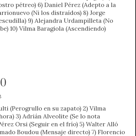
ostro pétreo) 6) Daniel Pérez (Adepto a la
arrionuevo (Ni los distraídos) 8) Jorge
escudilla) 9) Alejandra Urdampilleta (No
abe) 10) Vilma Baragiola (Ascendiendo)
40
3
lti (Perogrullo en su zapato) 2) Vilma
hora) 3) Adrián Alveolite (Se lo nota
érez Orsi (Seguir en el frío) 5) Walter Alló
mado Boudou (Mensaje directo) 7) Florencio